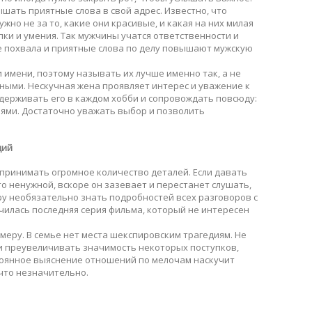
шать приятные слова в свой адрес. Известно, что
жно не за то, какие они красивые, и какая на них милая
пки и умения. Так мужчины учатся ответственности и
е похвала и приятные слова по делу повышают мужскую
 имени, поэтому называть их лучше именно так, а не
ными. Нескучная жена проявляет интерес и уважение к
держивать его в каждом хобби и сопровождать повсюду:
зьями. Достаточно уважать выбор и позволить
ций
принимать огромное количество деталей. Если давать
о ненужной, вскоре он зазевает и перестанет слушать,
у необязательно знать подробностей всех разговоров с
нчилась последняя серия фильма, который не интересен
меру. В семье нет места шекспировским трагедиям. Не
 и преувеличивать значимость некоторых поступков,
стоянное выяснение отношений по мелочам наскучит
а что незначительно.