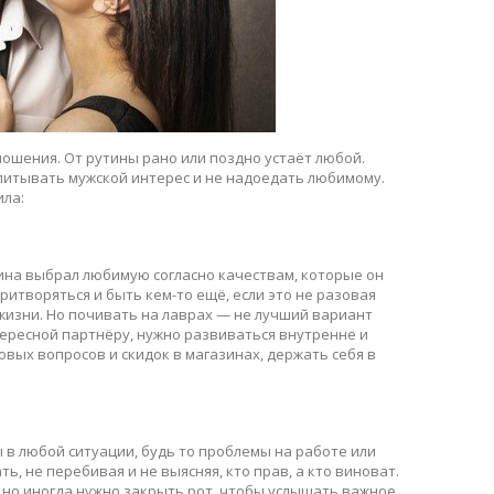
ошения. От рутины рано или поздно устаёт любой.
питывать мужской интерес и не надоедать любимому.
ила:
ина выбрал любимую согласно качествам, которые он
ритворяться и быть кем-то ещё, если это не разовая
жизни. Но почивать на лаврах — не лучший вариант
ересной партнёру, нужно развиваться внутренне и
овых вопросов и скидок в магазинах, держать себя в
в любой ситуации, будь то проблемы на работе или
ь, не перебивая и не выясняя, кто прав, а кто виноват.
но иногда нужно закрыть рот, чтобы услышать важное.