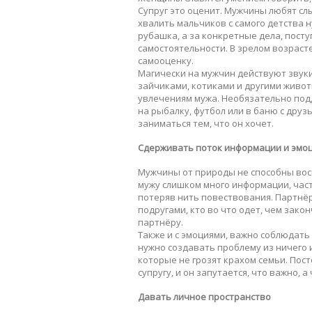
Супруг это оценит. Мужчины любят слы
хвалить мальчиков с самого детства ну
рубашка, а за конкретные дела, посту
самостоятельности. В зрелом возраст
самооценку.
Магически на мужчин действуют звуки
зайчиками, котиками и другими живот
увлечениям мужа. Необязательно под
на рыбалку, футбол или в баню с дру
заниматься тем, что он хочет.
Сдерживать поток информации и эмо
Мужчины от природы не способны вос
мужу слишком много информации, част
потеряв нить повествования. Партнёр
подругами, кто во что одет, чем зако
партнёру.
Также и с эмоциями, важно соблюдать 
нужно создавать проблему из ничего
которые не грозят крахом семьи. По
супругу, и он запутается, что важно, 
Давать личное пространство