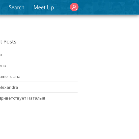
Search
Meet Up
t Posts
а
ина
ame is Lina
Alexandra
Приветствует Наталья!