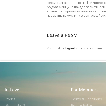
Нескучная жена — это не фейерверк 
Мудрая женщина найдёт возможность 
количество прожитых вместе лет. В пе
превращать мужчину в центр всей жизн
Leave a Reply
You must be
logged in
to post a comment
In Love
For Members
Stories
Terms & Conditions
What´s New?
Privacy Policy