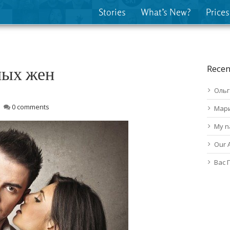
Stories
What’s New?
Prices
ных жен
Recen
Ольг
0 comments
Мар
My n
Our 
Вас 