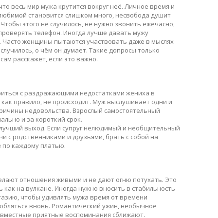
о весь мир мужа крутится вокруг неё. Личное время и
 любимой становится слишком много, несвобода душит
Чтобы этого не случилось, не нужно звонить ежечасно,
проверять телефон. Иногда лучше давать мужу
. Часто женщины пытаются участвовать даже в мыслях
 случилось, о чём он думает. Такие допросы только
сам расскажет, если это важно.
риться с раздражающими недостатками жениха в
 как правило, не происходит. Муж выслушивает одни и
 причины недовольства. Взрослый самостоятельный
ально и за короткий срок.
лучший выход. Если супруг нелюдимый и необщительный
и с родственниками и друзьями, брать с собой на
 по каждому платью.
елают отношения живыми и не дают огню потухать. Это
 как на вулкане. Иногда нужно вносить в стабильность
тазию, чтобы удивлять мужа время от времени
любляться вновь. Романтический ужин, необычное
овместные приятные воспоминания сближают.