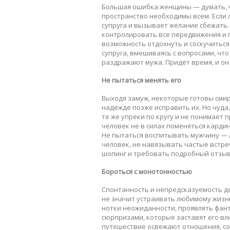
Большая ошибка женщины — думать, чт
пространство необходимы всем. Если
супруга и вызывает желание сбежать. 
контролировать все передвижения и 
возможность отдохнуть и соскучиться
супруга, вмешиваясь с вопросами, что
раздражают мужа. Придёт время, и он 
Не пытаться менять его
Выходя замуж, некоторые готовы сми
надежде позже исправить их. Но чуда,
те же упрёки по кругу и не понимает
человек не в силах поменяться кардин
Не пытаться воспитывать мужчину — 
человек, не навязывать частые встреч
шопинг и требовать подробный отзыв
Бороться с монотонностью
Спонтанность и непредсказуемость д
не значит устраивать любимому жизнь
нотки неожиданности, проявлять фан
сюрпризами, которые заставят его в
путешествие освежают отношения, с