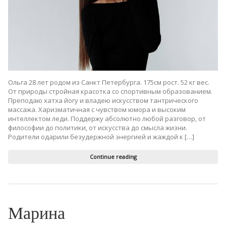
Ольга 28 лет родом из Санкт Петербурга. 175см рост. 52 кг вес.
От природы стройная красотка со спортивным образованием.
Преподаю хатха йогу и владею искусством тантрического
массажа. Харизматичная с чувством юмора и высоким
интеллектом леди. Поддержу абсолютно любой разговор, от
философии до политики, от искусства до смысла жизни.
Родители одарили безудержной энергией и жаждой к […]
Continue reading
Марина