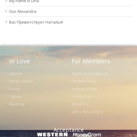
My name is Lina
Our Alexandra
Вас Приветствует Наталья!
In Love
For Members
Stories
Terms & Conditions
What´s New?
Privacy Policy
Prices
Refund policy
Signup
Contact Us
Meet Up
About Us
Gift´s for Lover´s
Acceptance