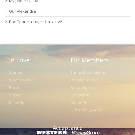
My name is Lina
Our Alexandra
Вас Приветствует Наталья!
In Love
For Members
Stories
Terms & Conditions
What´s New?
Privacy Policy
Prices
Refund policy
Signup
Contact Us
Meet Up
About Us
Gift´s for Lover´s
Acceptance