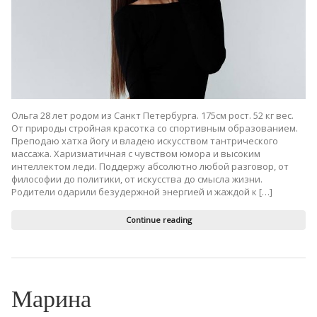
Ольга 28 лет родом из Санкт Петербурга. 175см рост. 52 кг вес.
От природы стройная красотка со спортивным образованием.
Преподаю хатха йогу и владею искусством тантрического
массажа. Харизматичная с чувством юмора и высоким
интеллектом леди. Поддержу абсолютно любой разговор, от
философии до политики, от искусства до смысла жизни.
Родители одарили безудержной энергией и жаждой к […]
Continue reading
Марина