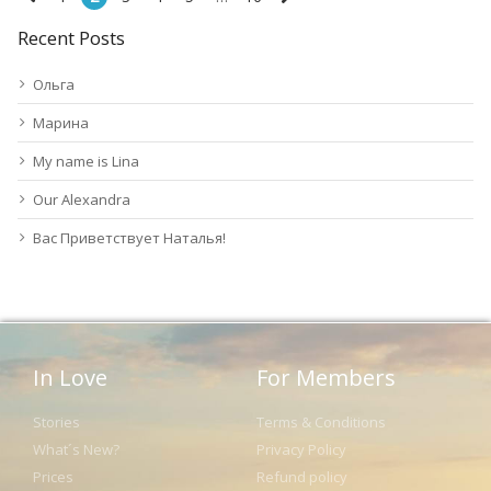
Recent Posts
Ольга
Марина
My name is Lina
Our Alexandra
Вас Приветствует Наталья!
In Love
For Members
Stories
Terms & Conditions
What´s New?
Privacy Policy
Prices
Refund policy