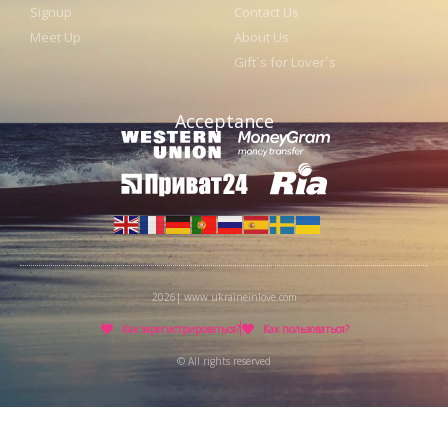
Signup
Contact Us
Meet Up
About Us
Gift´s for Lover´s
Acceptance
2026| www.ukraineinlove.com
Как зарегистрироваться?
Как пользоваться?
© All rights reserved