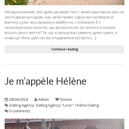
Неоднозначний, але дуже цікавий текст, який наштовхне вас на
несподівані роздуми. Що, якби прямо зараз ви заглянули в
магічну кулю, яка пророкує майбутнє, і побачили б з
незаперечною ясністю, що ви ніколи не зустрінете кохання
всього свого життя? Те, що я прошу вас уявити, дуже сумно, я
знаю це. Весь цей час ви сподівалися зустріти […]
Continue reading
Je m’appèle Hélène
28/04/2024
Admin
Stories
Dating Agency
,
Dating Agency "Love"
,
Online Dating
0 comments