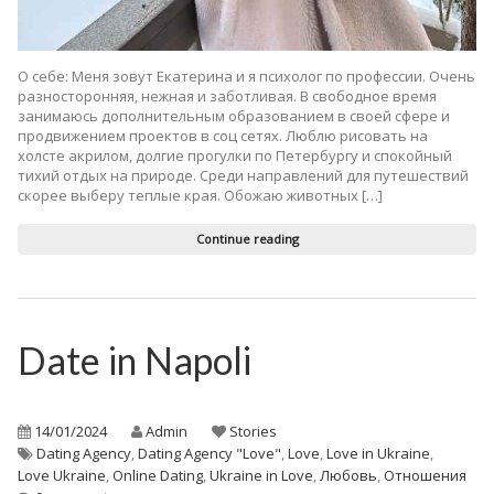
О себе: Меня зовут Екатерина и я психолог по профессии. Очень
разносторонняя, нежная и заботливая. В свободное время
занимаюсь дополнительным образованием в своей сфере и
продвижением проектов в соц сетях. Люблю рисовать на
холсте акрилом, долгие прогулки по Петербургу и спокойный
тихий отдых на природе. Среди направлений для путешествий
скорее выберу теплые края. Обожаю животных […]
Continue reading
Date in Napoli
14/01/2024
Admin
Stories
Dating Agency
,
Dating Agency "Love"
,
Love
,
Love in Ukraine
,
Love Ukraine
,
Online Dating
,
Ukraine in Love
,
Любовь
,
Отношения