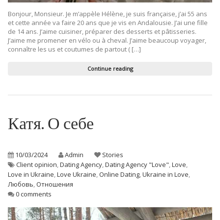
Bonjour, Monsieur. Je m’appèle Hélène, je suis française, j’ai 55 ans
et cette année va faire 20 ans que je vis en Andalousie. J’ai une fille
de 14 ans. J’aime cuisiner, préparer des desserts et pâtisseries.
J’aime me promener en vélo ou à cheval. J’aime beaucoup voyager,
connaître les us et coutumes de partout ( […]
Continue reading
Катя. О себе
10/03/2024
Admin
Stories
Client opinion
,
Dating Agency
,
Dating Agency "Love"
,
Love
,
Love in Ukraine
,
Love Ukraine
,
Online Dating
,
Ukraine in Love
,
Любовь
,
Отношения
0 comments